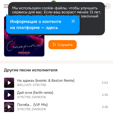
Войти
Мы используем cookie-файлы, чтобы улучшить
сервисы для вас. Если ваш возраст менее 13 лет,
настроить cookie-файлы должен ваш законный
представитель.
Больше информации
Информация о контенте
Сеньорита (Remix)
Разрешить все
Настроить
на платформе — здесь
STRCTRE
Слушать
Другие песни исполнителя
На адиках (kxsmic & Bxston Remix)
2:03
WELLVIZY
STRCTRE
Дай огня (farith remix)
2:35
STRCTRE
DAYBOOK
Погиба... (VIP Mix)
2:36
STRCTRE
DAYBOOK