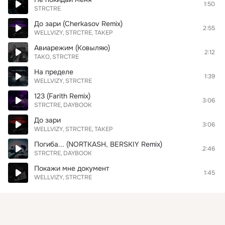
1:50
STRCTRE
До зари (Cherkasov Remix)
2:55
WELLVIZY
STRCTRE
ТАКЕР
Авиарежим (Ковыляю)
2:12
ТАКО
STRCTRE
На пределе
1:39
WELLVIZY
STRCTRE
123 (Farith Remix)
3:06
STRCTRE
DAYBOOK
До зари
3:06
WELLVIZY
STRCTRE
ТАКЕР
Погиба... (NORTKASH, BERSKIY Remix)
2:46
STRCTRE
DAYBOOK
Покажи мне документ
1:45
WELLVIZY
STRCTRE