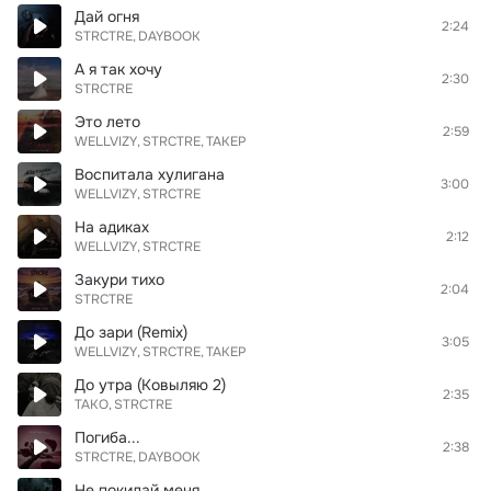
Дай огня
2:24
STRCTRE
DAYBOOK
А я так хочу
2:30
STRCTRE
Это лето
2:59
WELLVIZY
STRCTRE
ТАКЕР
Воспитала хулигана
3:00
WELLVIZY
STRCTRE
На адиках
2:12
WELLVIZY
STRCTRE
Закури тихо
2:04
STRCTRE
До зари (Remix)
3:05
WELLVIZY
STRCTRE
ТАКЕР
До утра (Ковыляю 2)
2:35
ТАКО
STRCTRE
Погиба...
2:38
STRCTRE
DAYBOOK
Не покидай меня