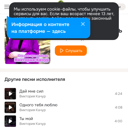
Войти
Мы используем cookie-файлы, чтобы улучшить
сервисы для вас. Если ваш возраст менее 13 лет,
настроить cookie-файлы должен ваш законный
представитель.
Больше информации
Информация о контенте
Сто раз про любовь
Разрешить все
Настроить
на платформе — здесь
Виктория Качур
Слушать
Другие песни исполнителя
Дай мне сил
4:24
Виктория Качур
Одного тебя люблю
4:08
Виктория Качур
Ты мой
4:00
Виктория Качур