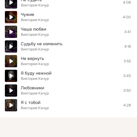
4:06
Виктория Качур
Чужие
4:00
Виктория Качур
Чаша любви
3:41
Виктория Качур
Судьбу не изменить
4:18
Виктория Качур
Не вернуть
3:55
Виктория Качур
Я буду нежной
3:45
Виктория Качур
Любовники
3:50
Виктория Качур
Я с тобой
4:28
Виктория Качур