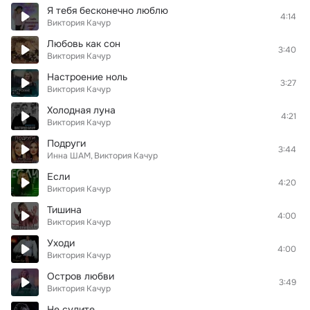
Я тебя бесконечно люблю
4:14
Виктория Качур
Любовь как сон
3:40
Виктория Качур
Настроение ноль
3:27
Виктория Качур
Холодная луна
4:21
Виктория Качур
Подруги
3:44
Инна ШАМ
Виктория Качур
Если
4:20
Виктория Качур
Тишина
4:00
Виктория Качур
Уходи
4:00
Виктория Качур
Остров любви
3:49
Виктория Качур
Не судите