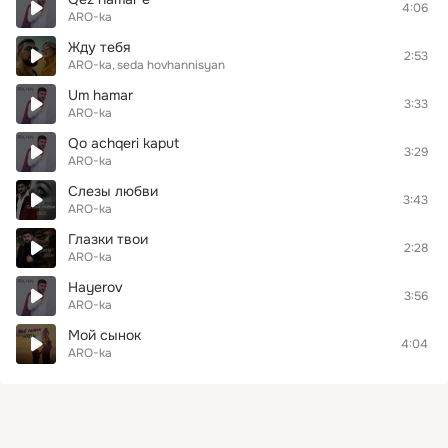
4:06
ARO-ka
Жду тебя
2:53
ARO-ka
seda hovhannisyan
Um hamar
3:33
ARO-ka
Qo achqeri kaput
3:29
ARO-ka
Слезы любви
3:43
ARO-ka
Глазки твои
2:28
ARO-ka
Hayerov
3:56
ARO-ka
Мой сынок
4:04
ARO-ka