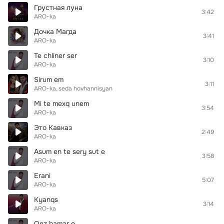
Грустная луна
3:42
ARO-ka
Дочка Магда
3:41
ARO-ka
Te chliner ser
3:10
ARO-ka
Sirum em
3:11
ARO-ka
seda hovhannisyan
Mi te mexq unem
3:54
ARO-ka
Это Кавказ
2:49
ARO-ka
Asum en te sery sut e
3:58
ARO-ka
Erani
5:07
ARO-ka
Kyanqs
3:14
ARO-ka
Qez hamar e