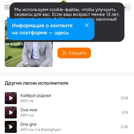
Войти
Мы используем cookie-файлы, чтобы улучшить
сервисы для вас. Если ваш возраст менее 13 лет,
настроить cookie-файлы должен ваш законный
представитель.
Больше информации
Информация о контенте
Im Artsakh
Разрешить все
Настроить
на платформе — здесь
ARO-ka
Слушать
Другие песни исполнителя
Кайфуй родная
3:09
ARO-ka
Она моя
3:15
ARO-ka
Gna gna
2:55
ARO-ka
Lia Barseghyan