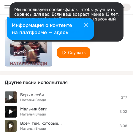
Войти
Мы используем cookie-файлы, чтобы улучшить
сервисы для вас. Если ваш возраст менее 13 лет,
настроить cookie-файлы должен ваш законный
представитель.
Больше информации
Информация о контенте
Спасибо, жизнь
Разрешить все
Настроить
на платформе — здесь
Наталья Влади
Слушать
Другие песни исполнителя
Верь в себя
2:17
Наталья Влади
Мальчик беги
3:02
Наталья Влади
Всем тем, которые...
3:08
Наталья Влади