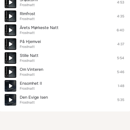
4:53
Frostnatt
Rimfrost
4:35
Frostnatt
Årets Mørkeste Natt
6:40
Frostnatt
På Hjemvei
4:37
Frostnatt
Stille Natt
5:54
Frostnatt
Om Vinteren
5:46
Frostnatt
Ensomhet II
1:48
Frostnatt
Den Evige Isen
5:35
Frostnatt