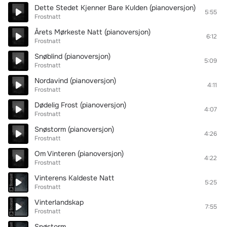
Dette Stedet Kjenner Bare Kulden (pianoversjon)
5:55
Frostnatt
Årets Mørkeste Natt (pianoversjon)
6:12
Frostnatt
Snøblind (pianoversjon)
5:09
Frostnatt
Nordavind (pianoversjon)
4:11
Frostnatt
Dødelig Frost (pianoversjon)
4:07
Frostnatt
Snøstorm (pianoversjon)
4:26
Frostnatt
Om Vinteren (pianoversjon)
4:22
Frostnatt
Vinterens Kaldeste Natt
5:25
Frostnatt
Vinterlandskap
7:55
Frostnatt
Snøstorm