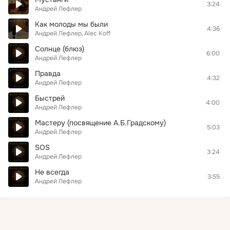
3:24
Андрей Лефлер
Как молоды мы были
4:36
Андрей Лефлер
Alec Koff
Солнце (блюз)
6:00
Андрей Лефлер
Правда
4:32
Андрей Лефлер
Быстрей
4:00
Андрей Лефлер
Мастеру (посвящение А.Б.Градскому)
5:03
Андрей Лефлер
SOS
3:24
Андрей Лефлер
Не всегда
3:55
Андрей Лефлер