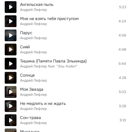
Ангельская пыль
5:23
Андрей Лефлер
Мне не взять тебя приступом
4:24
Андрей Лефлер
Парус
4:06
Андрей Лефлер
Сияй
4:48
Андрей Лефлер
Тишина (Памяти Павла Элькинда)
5:44
Андрей Лефлер
feat.
"Эль-Койот"
Солнце
4:28
Андрей Лефлер
Моя Звезда
5:03
Андрей Лефлер
Не медлить и не ждать
5:26
Андрей Лефлер
Сон-трава
5:10
Андрей Лефлер
Мустанги