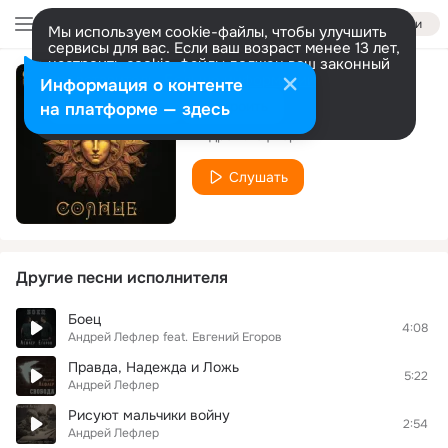
Войти
Мы используем cookie-файлы, чтобы улучшить
сервисы для вас. Если ваш возраст менее 13 лет,
настроить cookie-файлы должен ваш законный
представитель.
Больше информации
Информация о контенте
Два города
Разрешить все
Настроить
на платформе — здесь
Андрей Лефлер
Слушать
Другие песни исполнителя
Боец
4:08
Андрей Лефлер
feat.
Евгений Егоров
Правда, Надежда и Ложь
5:22
Андрей Лефлер
Рисуют мальчики войну
2:54
Андрей Лефлер