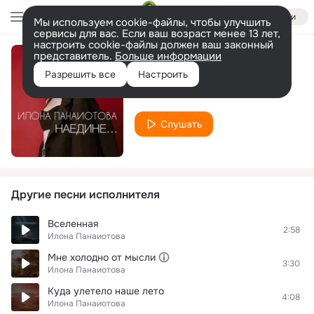
Войти
Мы используем cookie-файлы, чтобы улучшить
сервисы для вас. Если ваш возраст менее 13 лет,
настроить cookie-файлы должен ваш законный
представитель.
Больше информации
Наедине
Разрешить все
Настроить
Илона Панаиотова
Слушать
Другие песни исполнителя
Вселенная
2:58
Илона Панаиотова
Мне холодно от мысли
3:30
Илона Панаиотова
Куда улетело наше лето
4:08
Илона Панаиотова