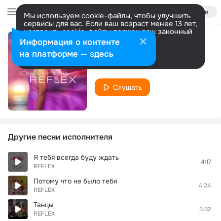
Войти
Мы используем cookie-файлы, чтобы улучшить
сервисы для вас. Если ваш возраст менее 13 лет,
настроить cookie-файлы должен ваш законный
представитель.
Больше информации
Информация о контенте
Скажи когда
Разрешить все
Настроить
на платформе — здесь
REFLEX
Слушать
Другие песни исполнителя
Я тебя всегда буду ждать
4:17
REFLEX
Потому что не было тебя
4:24
REFLEX
Танцы
3:52
REFLEX