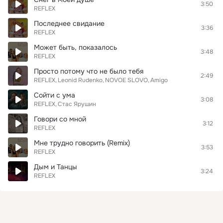
3:50
REFLEX
Последнее свидание
3:36
REFLEX
Может быть, показалось
3:48
REFLEX
Просто потому что не было тебя
2:49
REFLEX
Leonid Rudenko
NOVOE SLOVO
Amigo
Сойти с ума
3:08
REFLEX
Стас Ярушин
Говори со мной
3:12
REFLEX
Мне трудно говорить (Remix)
3:53
REFLEX
Дым и Танцы
3:24
REFLEX