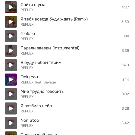
Сойти с ума
4:07
REFLEX
Я тебя всегда буду ждать (Remix)
3:50
REFLEX
Люблю
3:18
REFLEX
Падали звёзды (Instrumental)
3:39
REFLEX
Я буду небом твоим
3:40
REFLEX
Only You
3:14
REFLEX
feat.
Savage
Мне трудно говорить
3:32
REFLEX
Я разбила небо
3:28
REFLEX
Non Stop
3:42
REFLEX
Снег в моей душе