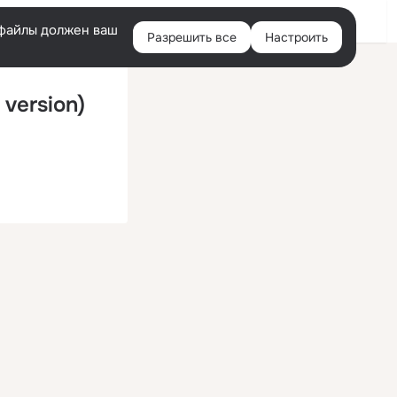
Войти
e-файлы должен ваш
Разрешить все
Настроить
Правая
колонка
 version)