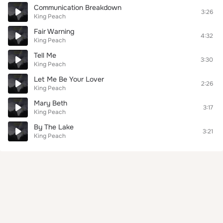
Communication Breakdown
3:26
King Peach
Fair Warning
4:32
King Peach
Tell Me
3:30
King Peach
Let Me Be Your Lover
2:26
King Peach
Mary Beth
3:17
King Peach
By The Lake
3:21
King Peach