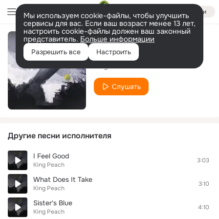
Войти
Мы используем cookie-файлы, чтобы улучшить
сервисы для вас. Если ваш возраст менее 13 лет,
настроить cookie-файлы должен ваш законный
представитель.
Больше информации
White Lightnin'
Разрешить все
Настроить
King Peach
Слушать
Другие песни исполнителя
I Feel Good
3:03
King Peach
What Does It Take
3:10
King Peach
Sister's Blue
4:10
King Peach