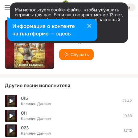
Войти
Мы используем cookie-файлы, чтобы улучшить
сервисы для вас. Если ваш возраст менее 13 лет,
настроить cookie-файлы должен ваш законный
представитель.
Больше информации
Информация о контенте
012
Разрешить все
Настроить
на платформе — здесь
Калинин Даниил
Слушать
Другие песни исполнителя
015
27:42
Калинин Даниил
011
19:33
Калинин Даниил
023
37:12
Калинин Даниил