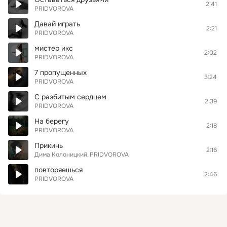
2:41
PRIDVOROVA
Давай играть
2:21
PRIDVOROVA
мистер икс
2:02
PRIDVOROVA
7 пропущенных
3:24
PRIDVOROVA
С разбитым сердцем
2:39
PRIDVOROVA
На берегу
2:18
PRIDVOROVA
Прикинь
2:16
Дима Колоницкий
PRIDVOROVA
повторяешься
2:46
PRIDVOROVA