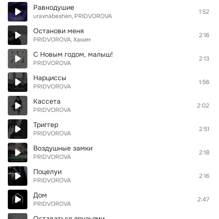
Равнодушие
1:52
uravnabeshen
PRIDVOROVA
Останови меня
2:16
PRIDVOROVA
Хаким
С Новым годом, малыш!
2:13
PRIDVOROVA
Нарциссы
1:56
PRIDVOROVA
Кассета
2:02
PRIDVOROVA
Триггер
2:51
PRIDVOROVA
Воздушные замки
2:18
PRIDVOROVA
Поцелуи
2:16
PRIDVOROVA
Дом
2:47
PRIDVOROVA
Оставаться друзьями