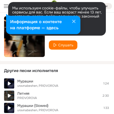
Войти
Мы используем cookie-файлы, чтобы улучшить
сервисы для вас. Если ваш возраст менее 13 лет,
настроить cookie-файлы должен ваш законный
представитель.
Больше информации
Информация о контенте
десять минут
Разрешить все
Настроить
на платформе — здесь
PRIDVOROVA
Слушать
Другие песни исполнителя
Мурашки
1:24
uravnabeshen
PRIDVOROVA
Летняя
2:30
PRIDVOROVA
Мурашки (Slowed)
1:33
uravnabeshen
PRIDVOROVA