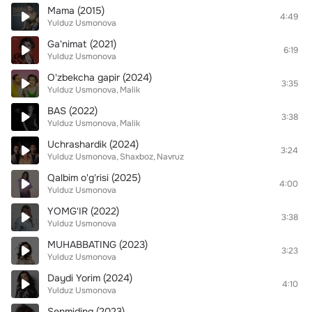
Mama (2015)
4:49
Yulduz Usmonova
Ga'nimat (2021)
6:19
Yulduz Usmonova
O'zbekcha gapir (2024)
3:35
Yulduz Usmonova
Malik
BAS (2022)
3:38
Yulduz Usmonova
Malik
Uchrashardik (2024)
3:24
Yulduz Usmonova
Shaxboz
Navruz
Qalbim o'g'risi (2025)
4:00
Yulduz Usmonova
YOMG'IR (2022)
3:38
Yulduz Usmonova
MUHABBATING (2023)
3:23
Yulduz Usmonova
Daydi Yorim (2024)
4:10
Yulduz Usmonova
Senmiding (2023)