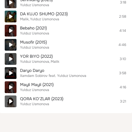
3:18
Yulduz Usmonova
DA KUJO SHUMO (2023)
2:58
Malik
Yulduz Usmonova
Bebaho (2021)
4:14
Yulduz Usmonova
Musofir (2015)
4:46
Yulduz Usmonova
YOR BIYO (2022)
3:10
Yulduz Usmonova
Malik
Daryo Daryo
3:58
Xamdam Sobirov
feat.
Yulduz Usmonova
Mayli Mayli (2021)
4:16
Yulduz Usmonova
QORA KO'ZLAR (2023)
3:21
Yulduz Usmonova