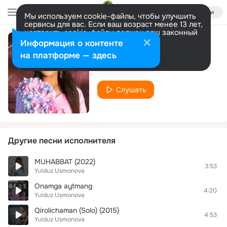
Войти
Мы используем cookie-файлы, чтобы улучшить
сервисы для вас. Если ваш возраст менее 13 лет,
настроить cookie-файлы должен ваш законный
представитель.
Больше информации
Информация о контенте
Kel yorim (2025)
Разрешить все
Настроить
на платформе — здесь
Yulduz Usmonova
Слушать
Другие песни исполнителя
MUHABBAT (2022)
3:53
Yulduz Usmonova
Onamga aytmang
4:20
Yulduz Usmonova
Qirolichaman (Solo) (2015)
4:53
Yulduz Usmonova