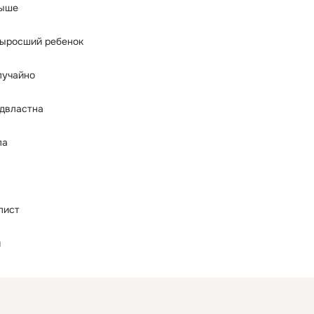
рыше
выросший ребенок
лучайно
одвластна
ла
лист
и