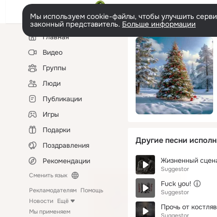
Мы используем cookie-файлы, чтобы улучшить сервис
законный представитель.
Больше информации
Левая
Главная
колонка
Видео
Группы
Люди
Публикации
Игры
Подарки
Другие песни исполн
Поздравления
Жизненный сцен
Рекомендации
Suggestor
Сменить язык
Fuck you!
Рекламодателям
Помощь
Suggestor
Новости
Ещё
Прочь от костля
Мы применяем
Suggestor