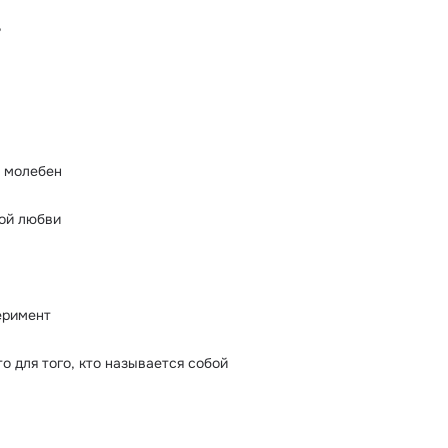
ь
е молебен
ой любви
еримент
о для того, кто называется собой