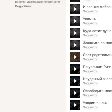
рекомендательные технологии
Подробнее
И все-же любов
Suggestor
Услышь
Suggestor
Куда летит душа
Suggestor
Закажите по мн
Suggestor
Свет родительск
Suggestor
По улочкам Риги
Suggestor
Неудачный эксп
Suggestor
Освободите мест
Suggestor
Уходим в ночь
Suggestor