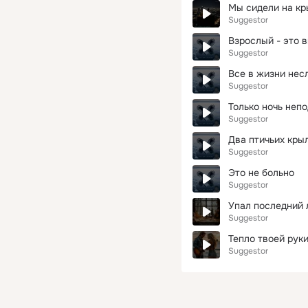
Мы сидели на к
Suggestor
Взрослый - это 
Suggestor
Все в жизни нес
Suggestor
Только ночь неп
Suggestor
Два птичьих кры
Suggestor
Это не больно
Suggestor
Упал последний 
Suggestor
Тепло твоей рук
Suggestor