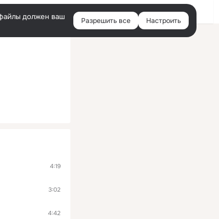
Войти
e-файлы должен ваш
Разрешить все
Настроить
Правая
колонка
4:19
3:02
4:42