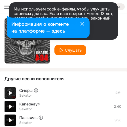
Войти
Мы используем cookie-файлы, чтобы улучшить
сервисы для вас. Если ваш возраст менее 13 лет,
настроить cookie-файлы должен ваш законный
представитель.
Больше информации
Информация о контенте
Руина
Разрешить все
Настроить
на платформе — здесь
Sekator
Слушать
Другие песни исполнителя
Смерш
2:51
Sekator
Капернаум
2:40
Sekator
Пасквиль
3:36
Sekator