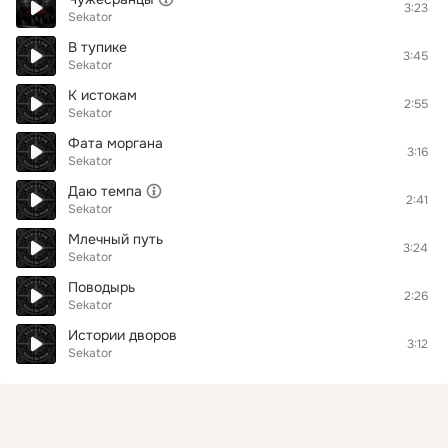
3:23
Sekator
В тупике
3:45
Sekator
К истокам
2:55
Sekator
Фата моргана
3:16
Sekator
Даю темпа
2:41
Sekator
Млечный путь
3:24
Sekator
Поводырь
2:26
Sekator
Истории дворов
3:12
Sekator