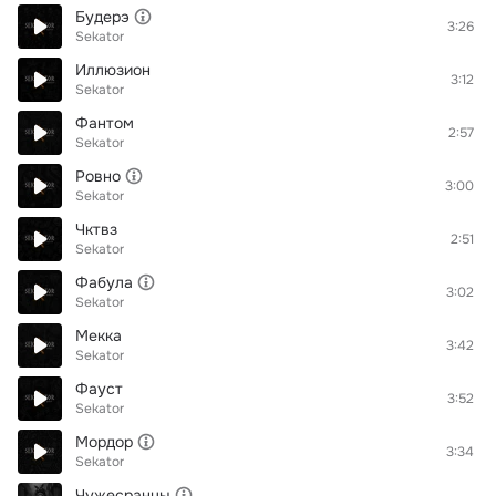
Будерэ
3:26
Sekator
Иллюзион
3:12
Sekator
Фантом
2:57
Sekator
Ровно
3:00
Sekator
Чктвз
2:51
Sekator
Фабула
3:02
Sekator
Мекка
3:42
Sekator
Фауст
3:52
Sekator
Мордор
3:34
Sekator
Чужесранцы