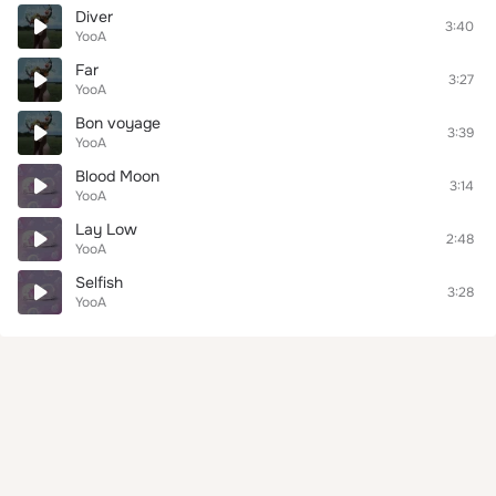
Diver
3:40
YooA
Far
3:27
YooA
Bon voyage
3:39
YooA
Blood Moon
3:14
YooA
Lay Low
2:48
YooA
Selfish
3:28
YooA