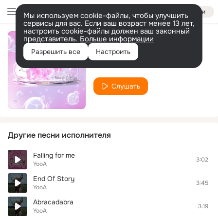
Войти
Мы используем cookie-файлы, чтобы улучшить
сервисы для вас. Если ваш возраст менее 13 лет,
настроить cookie-файлы должен ваш законный
представитель.
Больше информации
Melody
Разрешить все
Настроить
YooA
Слушать
Другие песни исполнителя
Falling for me
3:02
YooA
End Of Story
3:45
YooA
Abracadabra
3:19
YooA