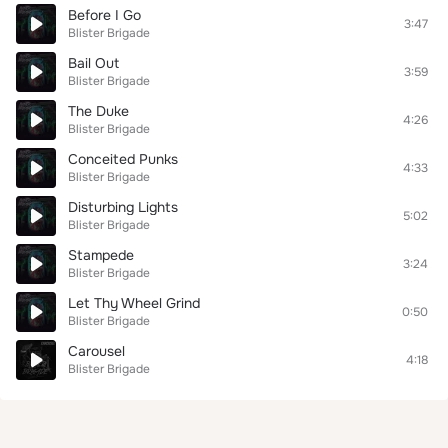
Before I Go
3:47
Blister Brigade
Bail Out
3:59
Blister Brigade
The Duke
4:26
Blister Brigade
Conceited Punks
4:33
Blister Brigade
Disturbing Lights
5:02
Blister Brigade
Stampede
3:24
Blister Brigade
Let Thy Wheel Grind
0:50
Blister Brigade
Carousel
4:18
Blister Brigade