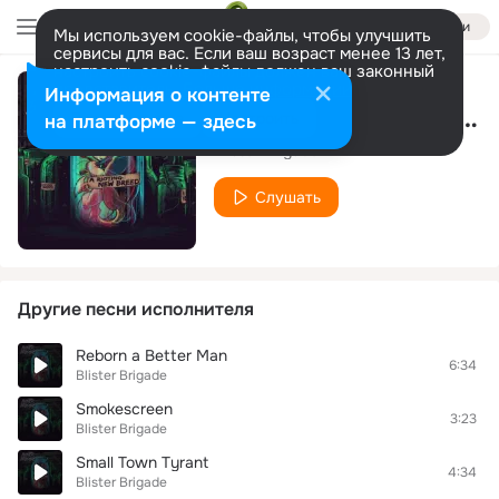
Войти
Мы используем cookie-файлы, чтобы улучшить
сервисы для вас. Если ваш возраст менее 13 лет,
настроить cookie-файлы должен ваш законный
представитель.
Больше информации
Информация о контенте
Paradise Industrialized
Разрешить все
Настроить
на платформе — здесь
Blister Brigade
Слушать
Другие песни исполнителя
Reborn a Better Man
6:34
Blister Brigade
Smokescreen
3:23
Blister Brigade
Small Town Tyrant
4:34
Blister Brigade