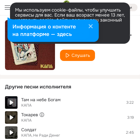
Войти
Мы используем cookie-файлы, чтобы улучшить
сервисы для вас. Если ваш возраст менее 13 лет,
настроить cookie-файлы должен ваш законный
представитель.
Больше информации
Информация о контенте
Мы играем в города, Pt. 2
Разрешить все
Настроить
на платформе — здесь
КАПА
Слушать
Другие песни исполнителя
Там на небе Богам
3:22
КАПА
Токарев
3:19
КАПА
Солдат
2:45
КАПА
Не Ради Денег