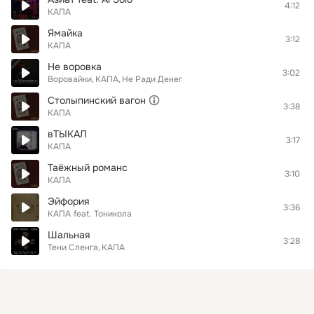
4:12
КАПА
Ямайка
3:12
КАПА
Не воровка
3:02
Воровайки
КАПА
Не Ради Денег
Столыпинский вагон
3:38
КАПА
вТЫКАЛ
3:17
КАПА
Таёжный романс
3:10
КАПА
Эйфория
3:36
КАПА
feat.
Тоникола
Шальная
3:28
Тени Сленга
КАПА