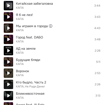
Китайская забегаловка
3:44
КАПА
Я б не лез!
3:43
КАПА
Мы играем в города
4:43
КАПА
Город feat. DAБО
3:48
КАПА
АД на земле
2:26
КАПА
Будущие бляди
5:11
КАПА
Воронок
2:53
КАПА
Кто быдло, Часть 2
2:26
КАПА
Не Ради Денег
Ближневосточная
3:13
КАПА
Азиат feat. Al Solo