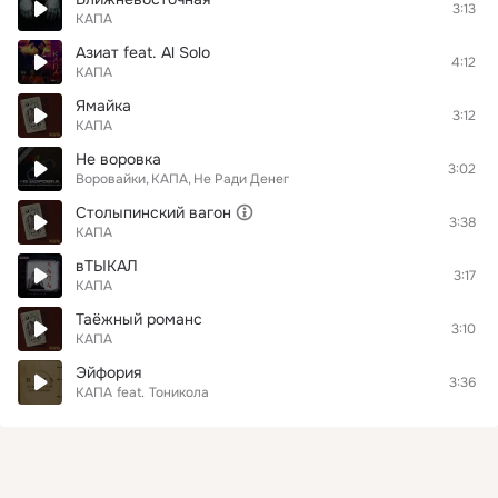
3:13
КАПА
Азиат feat. Al Solo
4:12
КАПА
Ямайка
3:12
КАПА
Не воровка
3:02
Воровайки
КАПА
Не Ради Денег
Столыпинский вагон
3:38
КАПА
вТЫКАЛ
3:17
КАПА
Таёжный романс
3:10
КАПА
Эйфория
3:36
КАПА
feat.
Тоникола