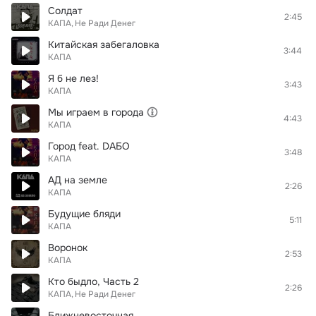
Солдат
2:45
КАПА
Не Ради Денег
Китайская забегаловка
3:44
КАПА
Я б не лез!
3:43
КАПА
Мы играем в города
4:43
КАПА
Город feat. DAБО
3:48
КАПА
АД на земле
2:26
КАПА
Будущие бляди
5:11
КАПА
Воронок
2:53
КАПА
Кто быдло, Часть 2
2:26
КАПА
Не Ради Денег
Ближневосточная