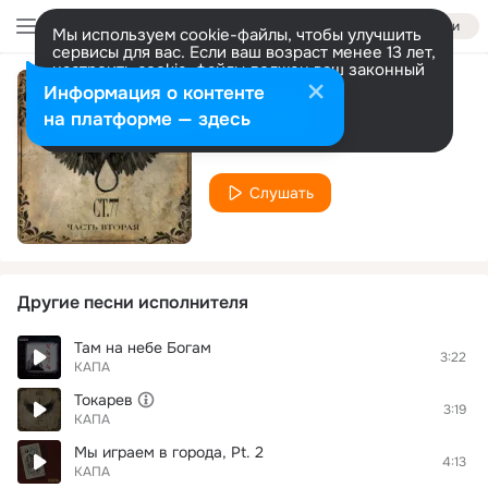
Войти
Мы используем cookie-файлы, чтобы улучшить
сервисы для вас. Если ваш возраст менее 13 лет,
настроить cookie-файлы должен ваш законный
представитель.
Больше информации
Информация о контенте
Тачка
Разрешить все
Настроить
на платформе — здесь
КАПА
Слушать
Другие песни исполнителя
Там на небе Богам
3:22
КАПА
Токарев
3:19
КАПА
Мы играем в города, Pt. 2
4:13
КАПА