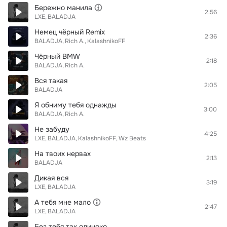
Бережно манила
2:56
LXE
BALADJA
Немец чёрный Remix
2:36
BALADJA
Rich A.
KalashnikoFF
Чёрный BMW
2:18
BALADJA
Rich A.
Вся такая
2:05
BALADJA
Я обниму тебя однажды
3:00
BALADJA
Rich A.
Не забуду
4:25
LXE
BALADJA
KalashnikoFF
Wz Beats
На твоих нервах
2:13
BALADJA
Дикая вся
3:19
LXE
BALADJA
А тебя мне мало
2:47
LXE
BALADJA
Без тебя так одиноко