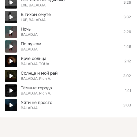
3:26
LXE
BALADJA
В тихом омуте
3:32
LXE
BALADJA
Ночь
2:26
BALADJA
По лужам
1:48
BALADJA
Ярче солнца
2:12
BALADJA
TOUA
Солнце и мой рай
2:02
BALADJA
Rich A.
Тёмные города
1:41
BALADJA
Rich A.
Уйти не просто
3:03
BALADJA