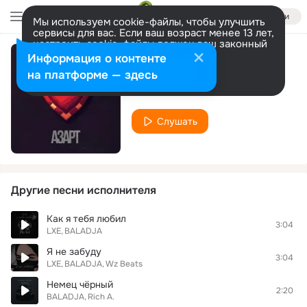
Войти
Мы используем cookie-файлы, чтобы улучшить
сервисы для вас. Если ваш возраст менее 13 лет,
настроить cookie-файлы должен ваш законный
представитель.
Больше информации
Информация о контенте
Азарт
Разрешить все
Настроить
на платформе — здесь
BALADJA
Слушать
Другие песни исполнителя
Как я тебя любил
3:04
LXE
BALADJA
Я не забуду
3:04
LXE
BALADJA
Wz Beats
Немец чёрный
2:20
BALADJA
Rich A.