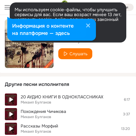
Войти
Мы используем cookie-файлы, чтобы улучшить
сервисы для вас. Если ваш возраст менее 13 лет,
настроить cookie-файлы должен ваш законный
представитель.
Больше информации
Информация о контенте
026
Разрешить все
Настроить
на платформе — здесь
Михаил Булгаков
Слушать
Другие песни исполнителя
20 АУДИО КНИГИ В ОДНОКЛАССНИКАХ
6:17
Михаил Булгаков
Похождения Чичикова
3:37
Михаил Булгаков
Рассказы Морфий
13:20
Михаил Булгаков