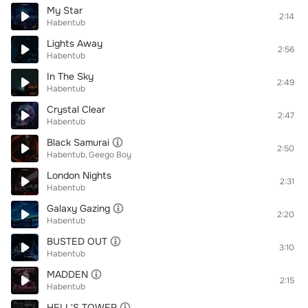
My Star
2:14
Habentub
Lights Away
2:56
Habentub
In The Sky
2:49
Habentub
Crystal Clear
2:47
Habentub
Black Samurai
2:50
Habentub
Geego Boy
London Nights
2:31
Habentub
Galaxy Gazing
2:20
Habentub
BUSTED OUT
3:10
Habentub
MADDEN
2:15
Habentub
HELL'S TOWER