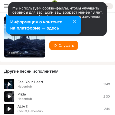
Войти
Мы используем cookie-файлы, чтобы улучшить
сервисы для вас. Если ваш возраст менее 13 лет,
настроить cookie-файлы должен ваш законный
представитель.
Больше информации
Информация о контенте
Lost in You
Разрешить все
Настроить
на платформе — здесь
Habentub
Слушать
Другие песни исполнителя
Feel Your Heart
3:49
Habentub
Pride
2:30
Habentub
ALIVE
2:14
CYREX
Habentub