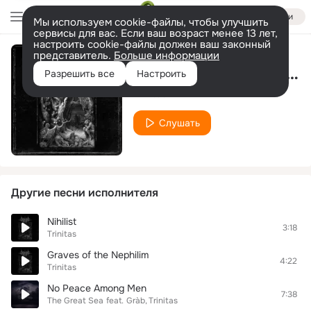
Войти
Мы используем cookie-файлы, чтобы улучшить
сервисы для вас. Если ваш возраст менее 13 лет,
настроить cookie-файлы должен ваш законный
представитель.
Больше информации
As the Gallows Whisper
Разрешить все
Настроить
Trinitas
Слушать
Другие песни исполнителя
Nihilist
3:18
Trinitas
Graves of the Nephilim
4:22
Trinitas
No Peace Among Men
7:38
The Great Sea
feat.
Gràb
Trinitas