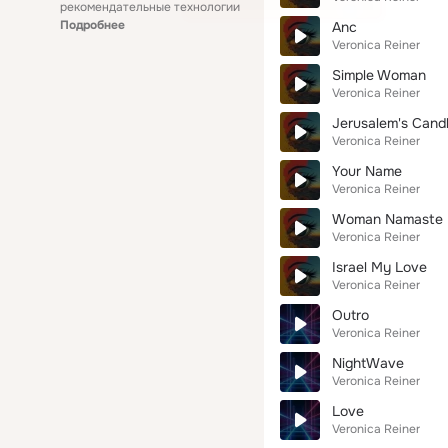
рекомендательные технологии
Подробнее
Anc
Veronica Reiner
Simple Woman
Veronica Reiner
Jerusalem's Candl
Veronica Reiner
Your Name
Veronica Reiner
Woman Namaste
Veronica Reiner
Israel My Love
Veronica Reiner
Outro
Veronica Reiner
NightWave
Veronica Reiner
Love
Veronica Reiner