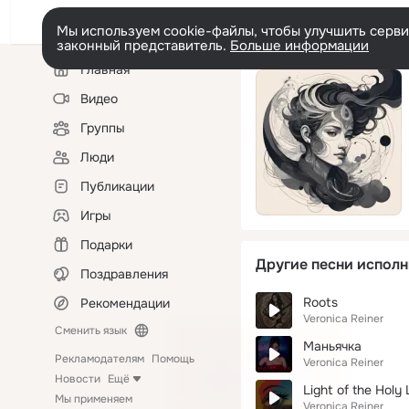
Мы используем cookie-файлы, чтобы улучшить сервис
законный представитель.
Больше информации
Левая
Главная
колонка
Видео
Группы
Люди
Публикации
Игры
Подарки
Другие песни исполн
Поздравления
Roots
Рекомендации
Veronica Reiner
Сменить язык
Маньячка
Рекламодателям
Помощь
Veronica Reiner
Новости
Ещё
Light of the Holy
Мы применяем
Veronica Reiner