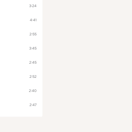
3:24
4:41
2:55
3:45
2:45
2:52
2:40
2:47