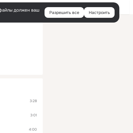
Войти
e-файлы должен ваш
Разрешить все
Настроить
Правая
колонка
3:28
3:01
4:00