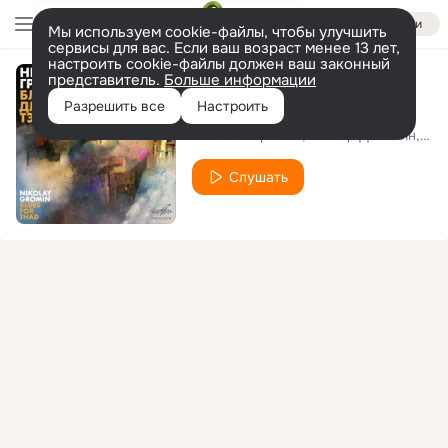
Войти
Мы используем cookie-файлы, чтобы улучшить
сервисы для вас. Если ваш возраст менее 13 лет,
настроить cookie-файлы должен ваш законный
представитель.
Больше информации
Тема для Эрни
Разрешить все
Настроить
Николай Громин
Виктор Двоскин
Вик
Слушать