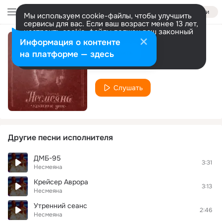
Войти
Мы используем cookie-файлы, чтобы улучшить
сервисы для вас. Если ваш возраст менее 13 лет,
настроить cookie-файлы должен ваш законный
представитель.
Больше информации
Информация о контенте
Прощай
Разрешить все
Настроить
на платформе — здесь
Несмеяна
Слушать
Другие песни исполнителя
ДМБ-95
3:31
Несмеяна
Крейсер Аврора
3:13
Несмеяна
Утренний сеанс
2:46
Несмеяна