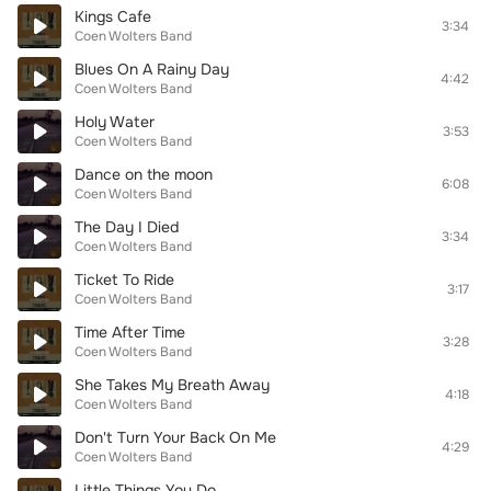
Kings Cafe
3:34
Coen Wolters Band
Blues On A Rainy Day
4:42
Coen Wolters Band
Holy Water
3:53
Coen Wolters Band
Dance on the moon
6:08
Coen Wolters Band
The Day I Died
3:34
Coen Wolters Band
Ticket To Ride
3:17
Coen Wolters Band
Time After Time
3:28
Coen Wolters Band
She Takes My Breath Away
4:18
Coen Wolters Band
Don't Turn Your Back On Me
4:29
Coen Wolters Band
Little Things You Do