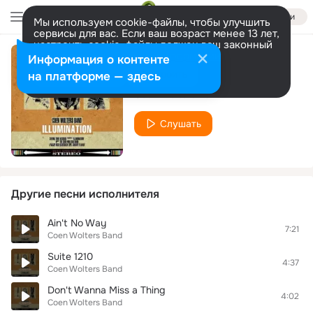
Войти
Мы используем cookie-файлы, чтобы улучшить
сервисы для вас. Если ваш возраст менее 13 лет,
настроить cookie-файлы должен ваш законный
представитель.
Больше информации
Информация о контенте
Ride The Katy
Разрешить все
Настроить
на платформе — здесь
Coen Wolters Band
Слушать
Другие песни исполнителя
Ain't No Way
7:21
Coen Wolters Band
Suite 1210
4:37
Coen Wolters Band
Don't Wanna Miss a Thing
4:02
Coen Wolters Band