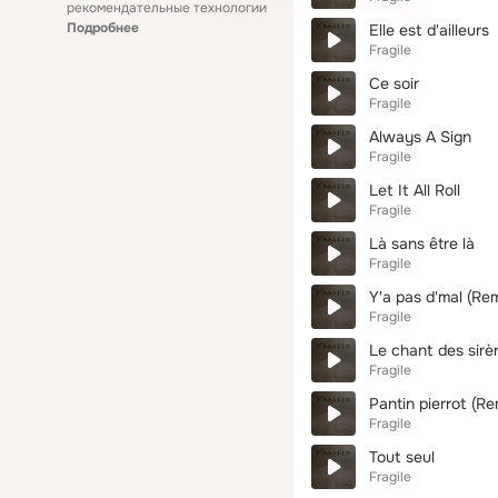
рекомендательные технологии
Подробнее
Elle est d'ailleurs
Fragile
Ce soir
Fragile
Always A Sign
Fragile
Let It All Roll
Fragile
Là sans être là
Fragile
Y'a pas d'mal (Re
Fragile
Le chant des sirè
Fragile
Pantin pierrot (R
Fragile
Tout seul
Fragile