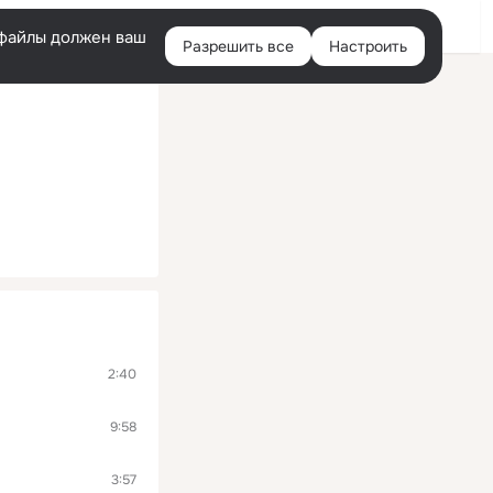
Войти
e-файлы должен ваш
Разрешить все
Настроить
Правая
колонка
2:40
9:58
3:57