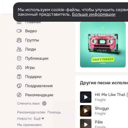
Мы используем cookie-файлы, чтобы улучшить сервис
законный представитель.
Больше информации
Левая
Главная
колонка
Видео
Группы
Люди
Публикации
Игры
Подарки
Другие песни исполн
Поздравления
Hit Me Like That 
Рекомендации
Fragile
Сменить язык
Shugyo
Рекламодателям
Помощь
Fragile
Новости
Ещё
Pâle
Мы применяем
Fragile