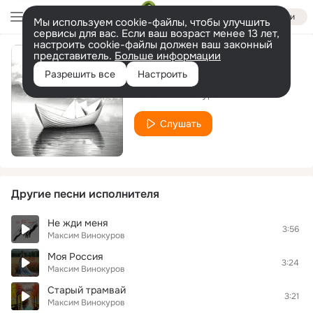
Войти
Мы используем cookie-файлы, чтобы улучшить
сервисы для вас. Если ваш возраст менее 13 лет,
настроить cookie-файлы должен ваш законный
представитель.
Больше информации
Родителям
Разрешить все
Настроить
Максим Винокуров
Слушать
Другие песни исполнителя
Не жди меня
3:56
Максим Винокуров
Моя Россия
3:24
Максим Винокуров
Старый трамвай
3:21
Максим Винокуров