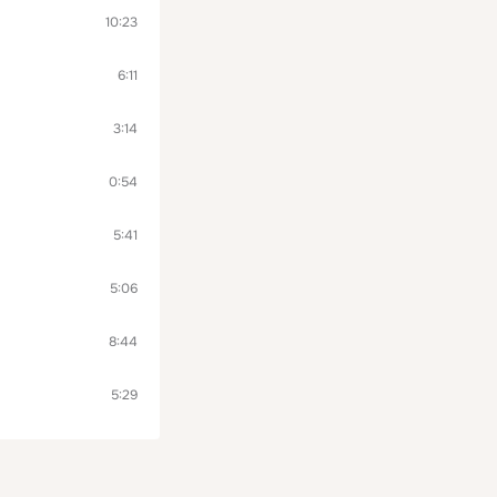
10:23
6:11
3:14
0:54
5:41
5:06
8:44
5:29