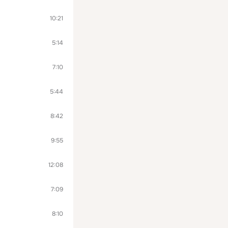
10:21
5:14
7:10
5:44
8:42
9:55
12:08
7:09
8:10