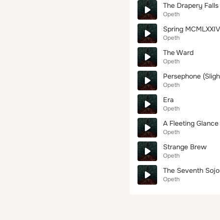
The Drapery Falls 
Opeth
Spring MCMLXXI
Opeth
The Ward
Opeth
Persephone (Sligh
Opeth
Era
Opeth
A Fleeting Glance
Opeth
Strange Brew
Opeth
The Seventh Sojo
Opeth