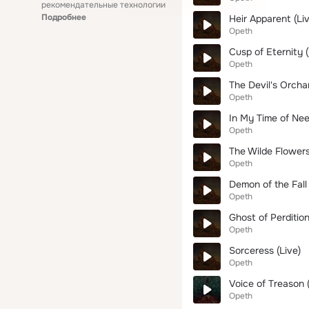
рекомендательные технологии
Подробнее
Heir Apparent (Li
Opeth
Cusp of Eternity (
Opeth
The Devil's Orchar
Opeth
In My Time of Nee
Opeth
The Wilde Flowers
Opeth
Demon of the Fall 
Opeth
Ghost of Perdition
Opeth
Sorceress (Live)
Opeth
Voice of Treason (
Opeth