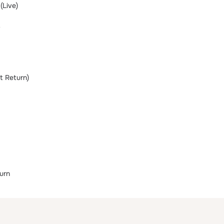
(Live)
V
t Return)
urn