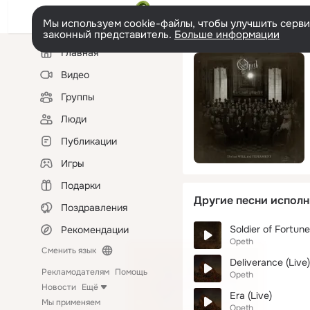
Мы используем cookie-файлы, чтобы улучшить сервис
законный представитель.
Больше информации
Левая
Главная
колонка
Видео
Группы
Люди
Публикации
Игры
Подарки
Другие песни исполн
Поздравления
Soldier of Fortune
Рекомендации
Opeth
Сменить язык
Deliverance (Live)
Рекламодателям
Помощь
Opeth
Новости
Ещё
Era (Live)
Мы применяем
Opeth