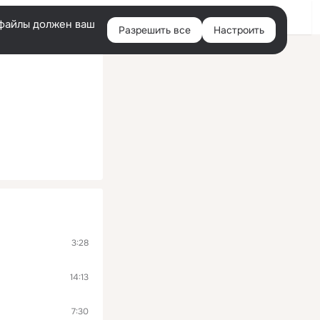
Войти
e-файлы должен ваш
Разрешить все
Настроить
Правая
колонка
3:28
14:13
7:30