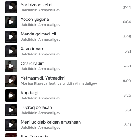
Yor bizdan ketdi
3:44
Jaloliddin Ahmadaliyev
Xoqon yagona
6:04
Jaloliddin Ahmadaliyev
Menda qolmadi dil
5:08
Jaloliddin Ahmadaliyev
Xavotirman
5:21
Jaloliddin Ahmadaliyev
Charchadim
4:21
Jaloliddin Ahmadaliyev
Yetmasmidi, Yetmadimi
9:00
Munisa Rizaeva
feat.
Jaloliddin Ahmadaliyev
Kuydurgi
3:25
Jaloliddin Ahmadaliyev
Tuproq bo'lasan
3:31
Jaloliddin Ahmadaliyev
Meni yo'qlab kelgan emushsan
3:21
Jaloliddin Ahmadaliyev
Sen Turganda