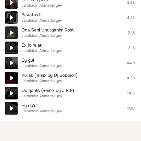
3:23
Jaloliddin Ahmadaliyev
Bevafo dil
4:23
Jaloliddin Ahmadaliyev
Ona Seni Unutganim Rost
3:18
Jaloliddin Ahmadaliyev
Ex jo'ralar
3:16
Jaloliddin Ahmadaliyev
Ey gul
4:49
Jaloliddin Ahmadaliyev
Yurak (remix by Dj Bobojon)
4:58
Jaloliddin Ahmadaliyev
Qo'qonlik (Remix by J.R.B)
5:05
Jaloliddin Ahmadaliyev
Ey do'st
4:20
Jaloliddin Ahmadaliyev