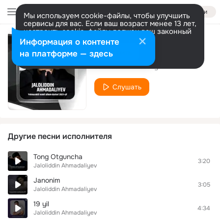
Войти
Мы используем cookie-файлы, чтобы улучшить
сервисы для вас. Если ваш возраст менее 13 лет,
настроить cookie-файлы должен ваш законный
представитель.
Больше информации
Информация о контенте
Ona nolasi
Разрешить все
Настроить
на платформе — здесь
Jaloliddin Ahmadaliyev
Слушать
Другие песни исполнителя
Tong Otguncha
3:20
Jaloliddin Ahmadaliyev
Janonim
3:05
Jaloliddin Ahmadaliyev
19 yil
4:34
Jaloliddin Ahmadaliyev