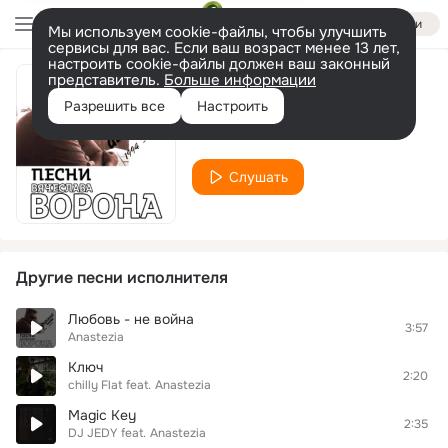
Войти
Мы используем cookie-файлы, чтобы улучшить
сервисы для вас. Если ваш возраст менее 13 лет,
настроить cookie-файлы должен ваш законный
представитель.
Больше информации
Лучшее
Разрешить все
Настроить
Anastezia
Слушать
Другие песни исполнителя
Любовь - не война
3:57
Anastezia
Ключ
2:20
chilly Flat
feat.
Anastezia
Magic Key
2:35
DJ JEDY
feat.
Anastezia