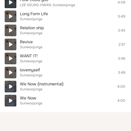
4:09
LEE SEUNG HWAN
Sunwoojunga
Long Form Life
5:49
Sunwoojunga
Relation ship
3:45
Sunwoojunga
Revive
2:57
Sunwoojunga
WANT IT!
3:46
Sunwoojunga
lovemyself
3:48
Sunwoojunga
We Now (Instrumental)
4:00
Sunwoojunga
We Now
4:00
Sunwoojunga