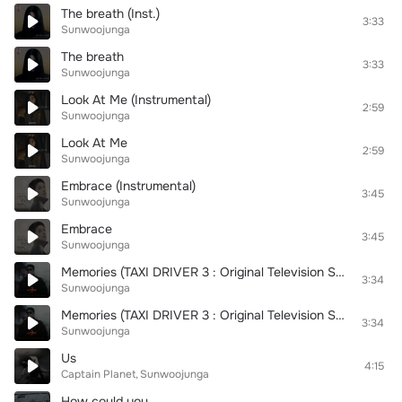
The breath (Inst.)
3:33
Sunwoojunga
The breath
3:33
Sunwoojunga
Look At Me (Instrumental)
2:59
Sunwoojunga
Look At Me
2:59
Sunwoojunga
Embrace (Instrumental)
3:45
Sunwoojunga
Embrace
3:45
Sunwoojunga
Memories (TAXI DRIVER 3 : Original Television Soundtrack) (Instrumental)
3:34
Sunwoojunga
Memories (TAXI DRIVER 3 : Original Television Soundtrack)
3:34
Sunwoojunga
Us
4:15
Captain Planet
Sunwoojunga
How could you