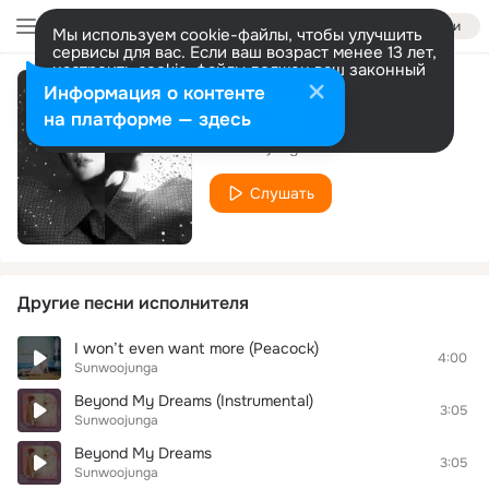
Войти
Мы используем cookie-файлы, чтобы улучшить
сервисы для вас. Если ваш возраст менее 13 лет,
настроить cookie-файлы должен ваш законный
представитель.
Больше информации
Информация о контенте
what the hell
Разрешить все
Настроить
на платформе — здесь
Sunwoojunga
Слушать
Другие песни исполнителя
I won’t even want more (Peacock)
4:00
Sunwoojunga
Beyond My Dreams (Instrumental)
3:05
Sunwoojunga
Beyond My Dreams
3:05
Sunwoojunga