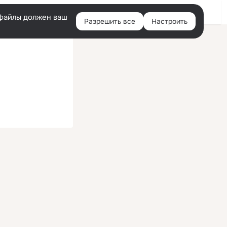
Войти
e-файлы должен ваш
Разрешить все
Настроить
Правая
колонка