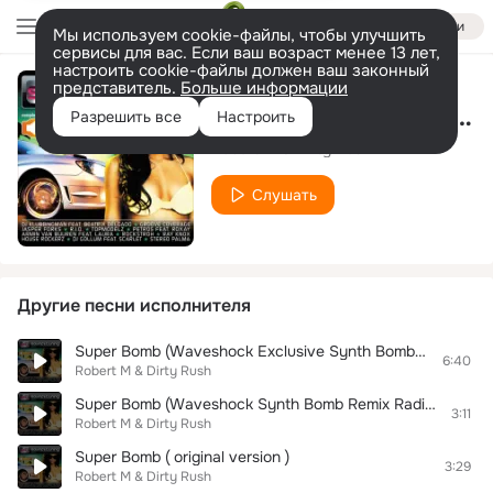
Войти
Мы используем cookie-файлы, чтобы улучшить
сервисы для вас. Если ваш возраст менее 13 лет,
настроить cookie-файлы должен ваш законный
представитель.
Больше информации
Super Bomb (Waveshock Synth Bomb Remix)
Разрешить все
Настроить
Robert M & Dirty Rush
Слушать
Другие песни исполнителя
Super Bomb (Waveshock Exclusive Synth Bomb! Mix)
6:40
Robert M & Dirty Rush
Super Bomb (Waveshock Synth Bomb Remix Radio Edit)
3:11
Robert M & Dirty Rush
Super Bomb ( original version )
3:29
Robert M & Dirty Rush