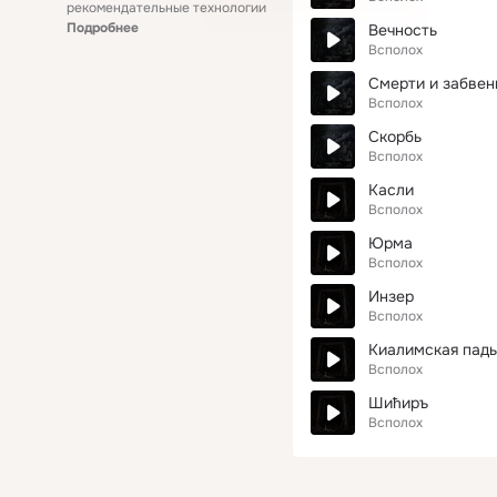
рекомендательные технологии
Подробнее
Вечность
Всполох
Смерти и забвен
Всполох
Скорбь
Всполох
Касли
Всполох
Юрма
Всполох
Инзер
Всполох
Киалимская падь
Всполох
Шићиръ
Всполох