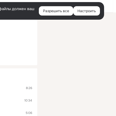
Войти
e-файлы должен ваш
Разрешить все
Настроить
Правая
колонка
8:26
10:34
5:06