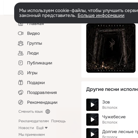
Мы используем cookie-файлы, чтобы улучшить сервис
законный представитель.
Больше информации
Левая
Главная
колонка
Видео
Группы
Люди
Публикации
Игры
Подарки
Другие песни исполн
Поздравления
Зов
Рекомендации
Всполох
Сменить язык
Чужебесие
Рекламодателям
Помощь
Всполох
Новости
Ещё
Долгие лесные т
Мы применяем
Всполох