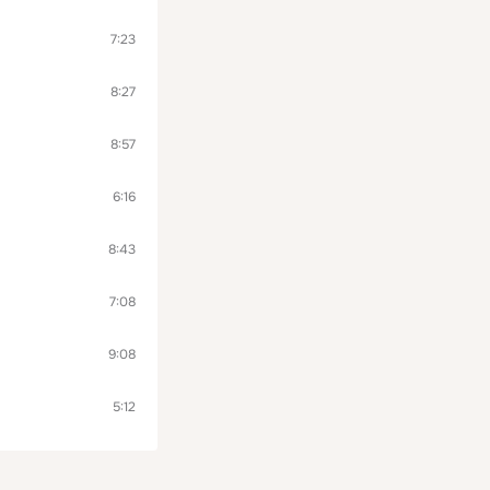
7:23
8:27
8:57
6:16
8:43
7:08
9:08
5:12