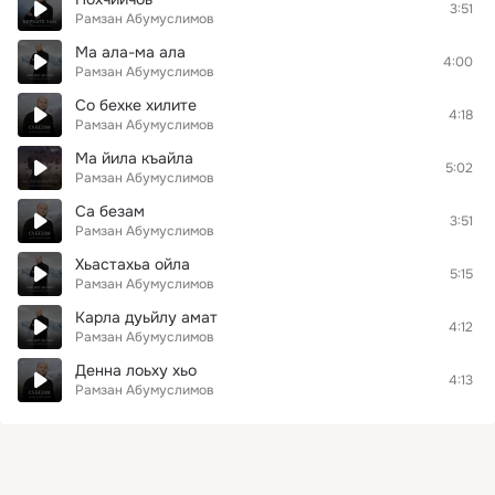
3:51
Рамзан Абумуслимов
Ма ала-ма ала
4:00
Рамзан Абумуслимов
Со бехке хилите
4:18
Рамзан Абумуслимов
Ма йила къайла
5:02
Рамзан Абумуслимов
Са безам
3:51
Рамзан Абумуслимов
Хьастахьа ойла
5:15
Рамзан Абумуслимов
Карла дуьйлу амат
4:12
Рамзан Абумуслимов
Денна лоьху хьо
4:13
Рамзан Абумуслимов