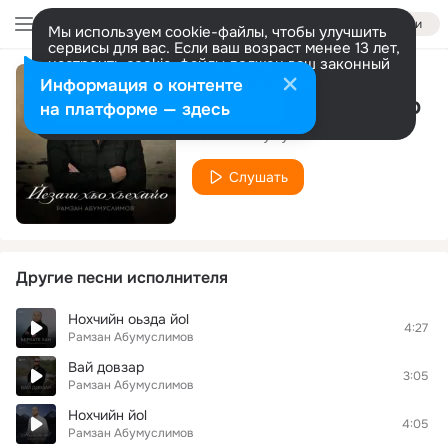
Войти
Мы используем cookie-файлы, чтобы улучшить
сервисы для вас. Если ваш возраст менее 13 лет,
настроить cookie-файлы должен ваш законный
представитель.
Больше информации
Информация о контенте
Йезаш хьо хьехайо
Разрешить все
Настроить
на платформе — здесь
Рамзан Абумуслимов
Слушать
Другие песни исполнителя
Нохчийн оьзда йоl
4:27
Рамзан Абумуслимов
Вай довзар
3:05
Рамзан Абумуслимов
Нохчийн йоl
4:05
Рамзан Абумуслимов