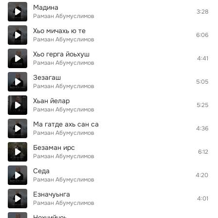
Мадина
3:28
Рамзан Абумуслимов
Хьо мичахь ю те
6:06
Рамзан Абумуслимов
Хьо герга йоьхуш
4:41
Рамзан Абумуслимов
Зезагаш
5:05
Рамзан Абумуслимов
Хьан йелар
5:25
Рамзан Абумуслимов
Ма гатде ахь сан са
4:36
Рамзан Абумуслимов
Безаман ирс
6:12
Рамзан Абумуслимов
Седа
4:20
Рамзан Абумуслимов
Езначуьнга
4:01
Рамзан Абумуслимов
Нохчийчоь