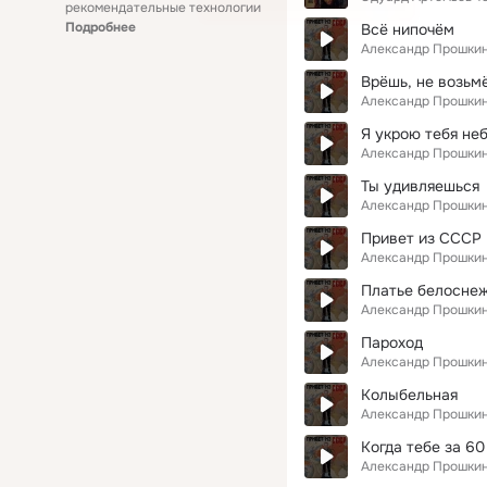
рекомендательные технологии
Подробнее
Всё нипочём
Александр Прошки
Врёшь, не возьм
Александр Прошки
Я укрою тебя не
Александр Прошки
Ты удивляешься
Александр Прошки
Привет из СССР
Александр Прошки
Платье белосне
Александр Прошки
Пароход
Александр Прошки
Колыбельная
Александр Прошки
Когда тебе за 60
Александр Прошки