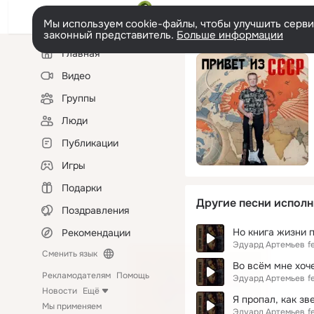
Мы используем cookie-файлы, чтобы улучшить сервис
законный представитель.
Больше информации
Левая
Главная
колонка
Видео
Группы
Люди
Публикации
Игры
Подарки
Другие песни исполн
Поздравления
Но книга жизни 
Рекомендации
Эдуард Артемьев
f
Сменить язык
Во всём мне хоч
Рекламодателям
Помощь
Эдуард Артемьев
f
Новости
Ещё
Я пропал, как зв
Мы применяем
Эдуард Артемьев
f