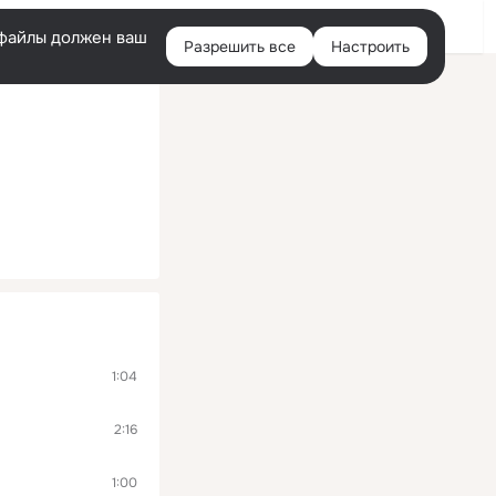
Войти
e-файлы должен ваш
Разрешить все
Настроить
Правая
колонка
1:04
2:16
1:00