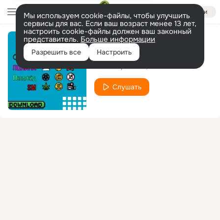
Войти
Мы используем cookie-файлы, чтобы улучшить
сервисы для вас. Если ваш возраст менее 13 лет,
настроить cookie-файлы должен ваш законный
представитель.
Больше информации
ХОЧУ БОЛЬШЕ
Разрешить все
Настроить
SМ
polaroid
POLINA
feat.
Слушать