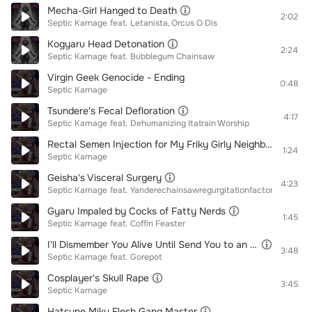
Mecha-Girl Hanged to Death
2:02
Septic Karnage
feat.
Letanista
Orcus O Dis
Kogyaru Head Detonation
2:24
Septic Karnage
feat.
Bubblegum Chainsaw
Virgin Geek Genocide - Ending
0:48
Septic Karnage
Tsundere's Fecal Defloration
4:17
Septic Karnage
feat.
Dehumanizing Itatrain Worship
Rectal Semen Injection for My Friky Girly Neighbor's Cadaver
1:24
Septic Karnage
Geisha's Visceral Surgery
4:23
Septic Karnage
feat.
Yanderechainsawregurgitationfactory
Gyaru Impaled by Cocks of Fatty Nerds
1:45
Septic Karnage
feat.
Coffin Feaster
I'll Dismember You Alive Until Send You to an Isekai in Pieces
3:48
Septic Karnage
feat.
Gorepot
Cosplayer's Skull Rape
3:45
Septic Karnage
Hatsune Miku Flesh Gang Master