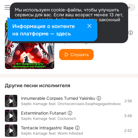
Войти
Мы используем cookie-файлы, чтобы улучшить
сервисы для вас. Если ваш возраст менее 13 лет,
настроить cookie-файлы должен ваш законный
представитель.
Больше информации
Информация о контенте
Ingesting Entrails of a Tsundere - 4th Anniversary Remastered Edition
Разрешить все
Настроить
на платформе — здесь
Septic Karnage
Слушать
Другие песни исполнителя
Innumerable Corpses Turned Yakiniku
2:56
Septic Karnage
feat.
Onchocerciasis Esophagogastroduodenoscop
Extermination Futanari
3:48
Septic Karnage
feat.
Cockoroch
Tentacle Intragastric Rape
2:42
Septic Karnage
feat.
Worm Infested