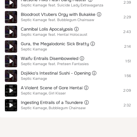
2:39
Septic Karnage
feat.
Suicide Lady Extravaganza
Bloodroot Vtubers Orgy with Bukakke
2:29
Septic Karnage
feat.
Bubblegum Chainsaw
Cannibal Lolis Apocalypsis
2:43
Septic Karnage
feat.
Hentai Holocaust
Gura, the Megalodonic Sick Bratty
2:14
Septic Karnage
Waifu Entrails Disemboweled
1:51
Septic Karnage
feat.
Preteen Fantasies
Dojikko's Intestinal Sushi - Opening
1:56
Septic Karnage
A Violent Scene of Gore Hentai
2:09
Septic Karnage
Girl Kisser
Ingesting Entrails of a Tsundere
2:32
Septic Karnage
Bubblegum Chainsaw