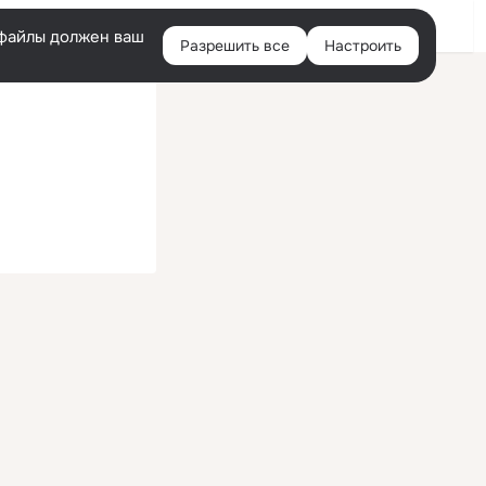
Войти
e-файлы должен ваш
Разрешить все
Настроить
Правая
колонка