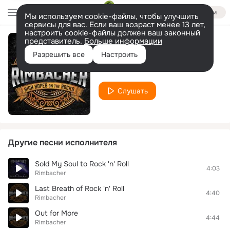
Войти
Мы используем cookie-файлы, чтобы улучшить
сервисы для вас. Если ваш возраст менее 13 лет,
настроить cookie-файлы должен ваш законный
представитель.
Больше информации
Chasing Ghosts
Разрешить все
Настроить
Rimbacher
Слушать
Другие песни исполнителя
Sold My Soul to Rock 'n' Roll
4:03
Rimbacher
Last Breath of Rock 'n' Roll
4:40
Rimbacher
Out for More
4:44
Rimbacher