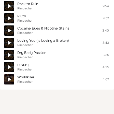
Rock to Ruin
2:54
Rimbacher
Pluto
4:57
Rimbacher
Cocaine Eyes & Nicotine Stains
3:40
Rimbacher
Loving You (Is Loving a Broken)
3:43
Rimbacher
Dry Body Passion
3:35
Rimbacher
Luxury
4:25
Rimbacher
Worldkiller
4:07
Rimbacher