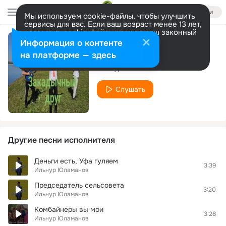
Войти
Мы используем cookie-файлы, чтобы улучшить
сервисы для вас. Если ваш возраст менее 13 лет,
настроить cookie-файлы должен ваш законный
представитель.
Больше информации
Информация о контенте
Закадычный друг
Разрешить все
Настроить
на платформе — здесь
Ильнур Юламанов
Слушать
Другие песни исполнителя
Деньги есть, Уфа гуляем
3:39
Ильнур Юламанов
Председатель сельсовета
3:20
Ильнур Юламанов
Комбайнеры вы мои
3:28
Ильнур Юламанов