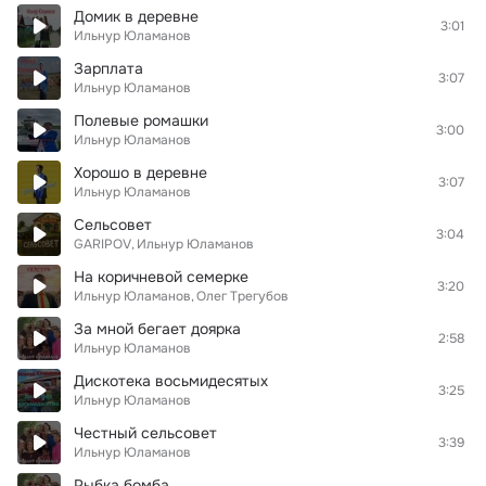
Домик в деревне
3:01
Ильнур Юламанов
Зарплата
3:07
Ильнур Юламанов
Полевые ромашки
3:00
Ильнур Юламанов
Хорошо в деревне
3:07
Ильнур Юламанов
Сельсовет
3:04
GARIPOV
Ильнур Юламанов
На коричневой семерке
3:20
Ильнур Юламанов
Олег Трегубов
За мной бегает доярка
2:58
Ильнур Юламанов
Дискотека восьмидесятых
3:25
Ильнур Юламанов
Честный сельсовет
3:39
Ильнур Юламанов
Рыбка бомба