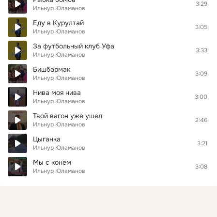
3:29
Ильнур Юламанов
Еду в Курултай
3:05
Ильнур Юламанов
За футбольный клуб Уфа
3:33
Ильнур Юламанов
Бишбармак
3:09
Ильнур Юламанов
Нива моя нива
3:00
Ильнур Юламанов
Твой вагон уже ушел
2:46
Ильнур Юламанов
Цыганка
3:21
Ильнур Юламанов
Мы с конем
3:08
Ильнур Юламанов