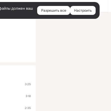
Войти
e-файлы должен ваш
Разрешить все
Настроить
Правая
колонка
3:25
3:18
2:35