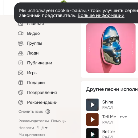
Мы используем cookie-файлы, чтобы улучшить сервис
законный представитель.
Больше информации
Левая
Главная
колонка
Видео
Группы
Люди
Публикации
Игры
Подарки
Другие песни исполн
Поздравления
Shine
Рекомендации
RAAVI
Сменить язык
Tell Me Love
Рекламодателям
Помощь
RAAVI
Новости
Ещё
Better
Мы применяем
RAAVI