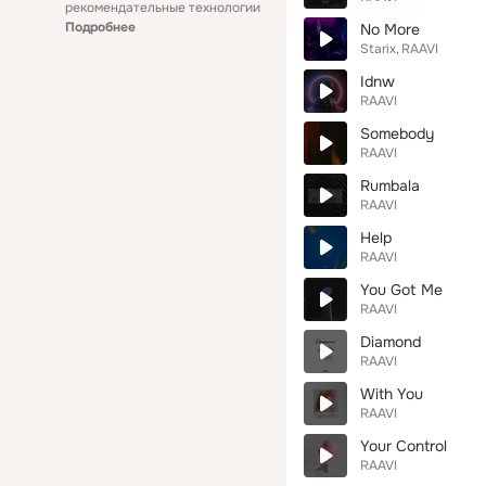
рекомендательные технологии
Подробнее
No More
Starix
RAAVI
Idnw
RAAVI
Somebody
RAAVI
Rumbala
RAAVI
Help
RAAVI
You Got Me
RAAVI
Diamond
RAAVI
With You
RAAVI
Your Control
RAAVI