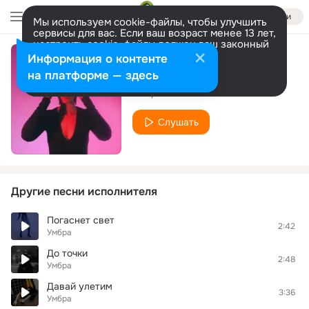
Войти
Мы используем cookie-файлы, чтобы улучшить
сервисы для вас. Если ваш возраст менее 13 лет,
настроить cookie-файлы должен ваш законный
представитель.
Больше информации
Информация о контенте
Мотыльком
Разрешить все
Настроить
на платформе — здесь
Умбра
Слушать
Другие песни исполнителя
Погаснет свет
2:42
Умбра
До точки
2:48
Умбра
Давай улетим
3:36
Умбра