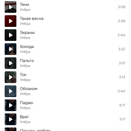
Тени
3:09
Умбра
Такая весна
2:49
Умбра
Экраны
2:44
Умбра
Холода
3:22
Умбра
Пальто
3:01
Умбра
Ток
3:13
Умбра
Облаком
3:44
Умбра
Падаю
4:17
Умбра
Враг
3:17
Умбра
Отвали, любовь