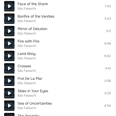
Face of the Storm
7:34
Edu Falaschi
Bonfire of the Vanities
3:43
Edu Falaschi
Mirror of Delusion
5:11
Edu Falaschi
Fire with Fire
6:46
Edu Falaschi
Land Ahoy
9:42
Edu Falaschi
Crosses
4:41
Edu Falaschi
Frol De La Mar
0:58
Edu Falaschi
Skies in Your Eyes
4:25
Edu Falaschi
Sea of Uncertainties
4:54
Edu Falaschi
The Ancestry