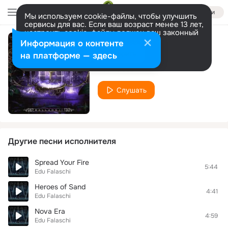
Войти
Мы используем cookie-файлы, чтобы улучшить
сервисы для вас. Если ваш возраст менее 13 лет,
настроить cookie-файлы должен ваш законный
представитель.
Больше информации
Информация о контенте
Brotherhood
Разрешить все
Настроить
на платформе — здесь
Edu Falaschi
Слушать
Другие песни исполнителя
Spread Your Fire
5:44
Edu Falaschi
Heroes of Sand
4:41
Edu Falaschi
Nova Era
4:59
Edu Falaschi