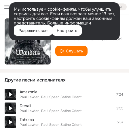
Войти
Мы используем cookie-файлы, чтобы улучшить
сервисы для вас. Если ваш возраст менее 13 лет,
настроить cookie-файлы должен ваш законный
представитель.
Больше информации
Zenobia Ruins
Разрешить все
Настроить
Paul Lawler , Paul Speer ,Satine Orient
Слушать
Другие песни исполнителя
Amazonia
7:24
Paul Lawler , Paul Speer ,Satine Orient
Denali
3:55
Paul Lawler , Paul Speer ,Satine Orient
Tahoma
5:37
Paul Lawler , Paul Speer ,Satine Orient