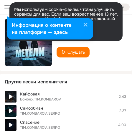
Войти
Мы используем cookie-файлы, чтобы улучшить
сервисы для вас. Если ваш возраст менее 13 лет,
настроить cookie-файлы должен ваш законный
представитель.
Больше информации
Информация о контенте
Метели
Разрешить все
Настроить
на платформе — здесь
TIM.KOMBAROV
Слушать
Другие песни исполнителя
Кайфовая
2:43
Бомбяо
TIM.KOMBAROV
Самообман
2:37
TIM.KOMBAROV
SERPO
Спасение
4:00
TIM.KOMBAROV
SERPO