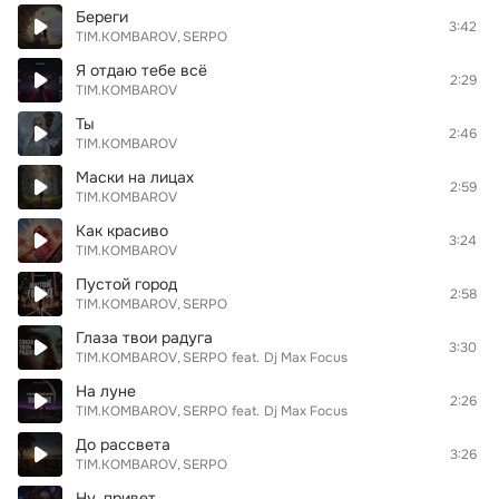
Береги
3:42
TIM.KOMBAROV
SERPO
Я отдаю тебе всё
2:29
TIM.KOMBAROV
Ты
2:46
TIM.KOMBAROV
Маски на лицах
2:59
TIM.KOMBAROV
Как красиво
3:24
TIM.KOMBAROV
Пустой город
2:58
TIM.KOMBAROV
SERPO
Глаза твои радуга
3:30
TIM.KOMBAROV
SERPO
feat.
Dj Max Focus
На луне
2:26
TIM.KOMBAROV
SERPO
feat.
Dj Max Focus
До рассвета
3:26
TIM.KOMBAROV
SERPO
Ну, привет