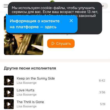
Войти
Мы используем cookie-файлы, чтобы улучшить
сервисы для вас. Если ваш возраст менее 13 лет,
настроить cookie-файлы должен ваш законный
представитель.
Больше информации
Информация о контенте
It's Raining
Разрешить все
Настроить
на платформе — здесь
Lisa Bassenge
Слушать
Другие песни исполнителя
Keep on the Sunny Side
6:42
Lisa Bassenge
Love Hurts
3:56
Lisa Bassenge
The Thrill Is Gone
5:19
Lisa Bassenge