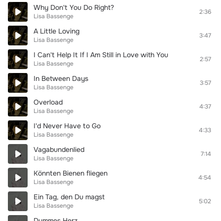
Why Don't You Do Right?
2:36
Lisa Bassenge
A Little Loving
3:47
Lisa Bassenge
I Can't Help It If I Am Still in Love with You
2:57
Lisa Bassenge
In Between Days
3:57
Lisa Bassenge
Overload
4:37
Lisa Bassenge
I'd Never Have to Go
4:33
Lisa Bassenge
Vagabundenlied
7:14
Lisa Bassenge
Könnten Bienen fliegen
4:54
Lisa Bassenge
Ein Tag, den Du magst
5:02
Lisa Bassenge
Dummes Herz