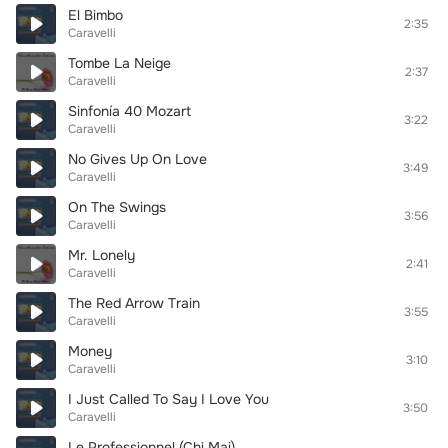
El Bimbo
2:35
Caravelli
Tombe La Neige
2:37
Caravelli
Sinfonía 40 Mozart
3:22
Caravelli
No Gives Up On Love
3:49
Caravelli
On The Swings
3:56
Caravelli
Mr. Lonely
2:41
Caravelli
The Red Arrow Train
3:55
Caravelli
Money
3:10
Caravelli
I Just Called To Say I Love You
3:50
Caravelli
Le Professionnel (Chi Mai)