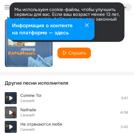
Войти
Мы используем cookie-файлы, чтобы улучшить
сервисы для вас. Если ваш возраст менее 13 лет,
настроить cookie-файлы должен ваш законный
представитель.
Больше информации
Информация о контенте
Alguien Canto
Разрешить все
Настроить
на платформе — здесь
Caravelli
Слушать
Другие песни исполнителя
Comme Toi
3:47
Caravelli
Nathalie
4:06
Caravelli
Не отрекаются любя
3:42
Caravelli