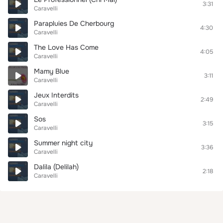
3:31
Caravelli
Parapluies De Cherbourg
4:30
Caravelli
The Love Has Come
4:05
Caravelli
Mamy Blue
3:11
Caravelli
Jeux Interdits
2:49
Caravelli
Sos
3:15
Caravelli
Summer night city
3:36
Caravelli
Dalila (Delilah)
2:18
Caravelli